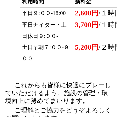
利用時間
新料金
2,600
円
/
１時
平日９
:
００
-18:00
3,700
円
/
１時
平日ナイター・土
日休日９
:
００
-
5,200
円
/
２時
土日早朝７
:
００
-
９
:
００
これからも皆様に快適にプレーし
ていただけるよう、施設の管理・環
境向上に努めてまいります。
ご理解とご協力をどうぞよろしく